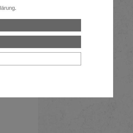
lärung
.