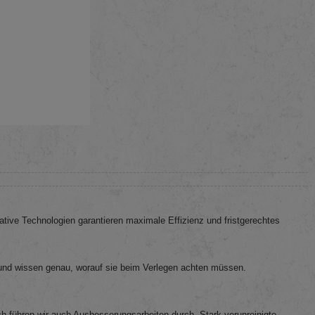
ive Technologien garantieren maximale Effizienz und fristgerechtes
 und wissen genau, worauf sie beim Verlegen achten müssen.
h führen wir auch Ausbesserungsarbeiten durch. Stark verunreinigte